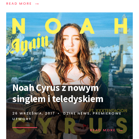
→
READ MORE
Noah Cyrus z nowym
singlem i teledyskiem
26 WRZEŚNIA, 2017
•
DZIAŁ NEWS
,
PREMIEROWE
UTWORY
→
READ MORE