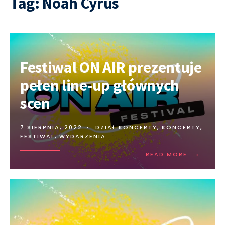
Tag:
Noah Cyrus
Festiwal ON AIR prezentuje
pełen line-up głównych
scen
7 SIERPNIA, 2022
•
DZIAŁ KONCERTY
,
KONCERTY,
FESTIWAL, WYDARZENIA
→
READ MORE