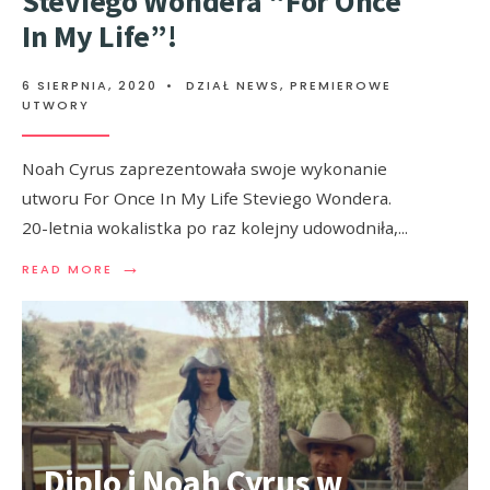
Steviego Wondera “For Once
In My Life”!
6 SIERPNIA, 2020
•
DZIAŁ NEWS
,
PREMIEROWE
UTWORY
Noah Cyrus zaprezentowała swoje wykonanie
utworu For Once In My Life Steviego Wondera.
20-letnia wokalistka po raz kolejny udowodniła,
...
→
READ MORE
Diplo i Noah Cyrus w