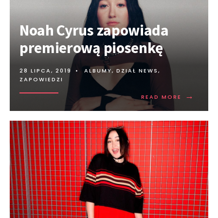
Noah Cyrus zapowiada
premierową piosenkę
28 LIPCA, 2019
•
ALBUMY
,
DZIAŁ NEWS
,
ZAPOWIEDZI
→
READ MORE