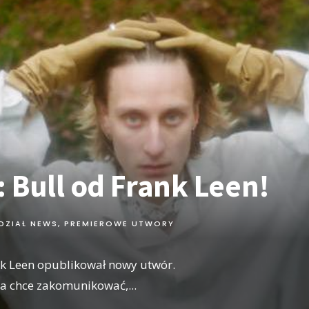
 Bull od Frank Leen!
DZIAŁ NEWS
,
PREMIEROWE UTWORY
nk Leen opublikował nowy utwór.
sta chce zakomunikować,
...