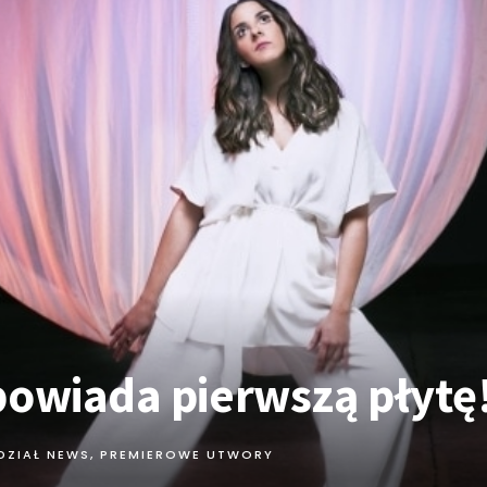
powiada pierwszą płytę
DZIAŁ NEWS
,
PREMIEROWE UTWORY