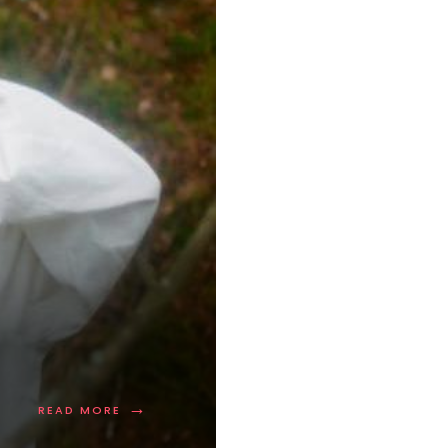
→
READ MORE