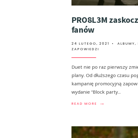
PRO8L3M zaskocz
fanów
24 LUTEGO, 2021
•
ALBUMY
,
ZAPOWIEDZI
Duet nie po raz pierwszy zmi
plany. Od dłuższego czasu po
kampanię promocyjną zapow
wydanie “Block party
...
→
READ MORE