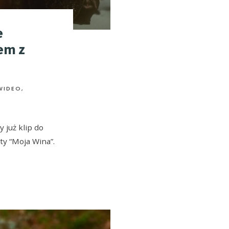
e
em z
WIDEO
,
y już klip do
ty “Moja Wina”.