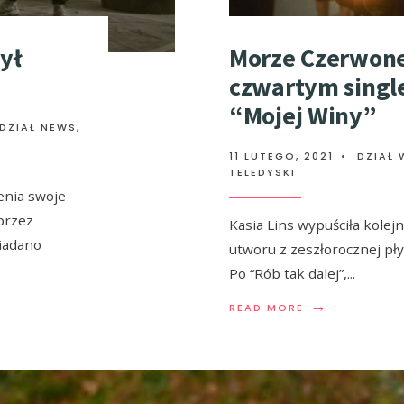
ył
Morze Czerwon
czwartym singl
“Mojej Winy”
DZIAŁ NEWS
,
11 LUTEGO, 2021
•
DZIAŁ 
TELEDYSKI
enia swoje
przez
Kasia Lins wypuściła kolejn
iadano
utworu z zeszłorocznej pły
Po “Rób tak dalej”,
...
→
READ MORE