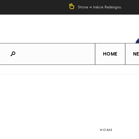
Strona w trakcie Redesignu.
HOME
N
HOME