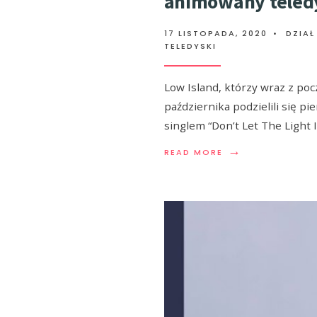
animowany teled
17 LISTOPADA, 2020
•
DZIAŁ
TELEDYSKI
Low Island, którzy wraz z po
października podzielili się p
singlem “Don’t Let The Light 
→
READ MORE