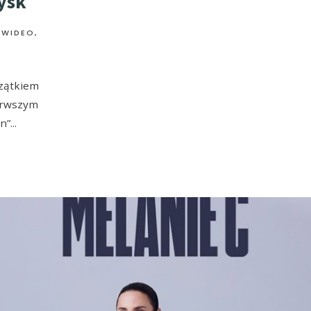
ysk
 WIDEO
,
czątkiem
ierwszym
In”
...