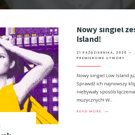
Nowy singiel z
Island!
21 PAŹDZIERNIKA, 2020
•
PREMIEROWE UTWORY
Nowy singiel Low Island ju
Sprawdź ich najnowszy klip
niebywały sposób łączenia
muzycznych! W
...
→
READ MORE
i