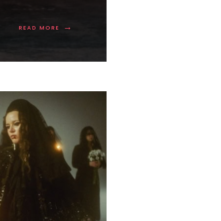
→
READ MORE