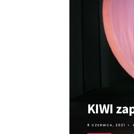
KIWI za
8 CZERWCA, 2021
•