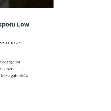
espołu Low
DZIAŁ NEWS
,
ż dostępny!
 i poznaj
 kilku gatunków