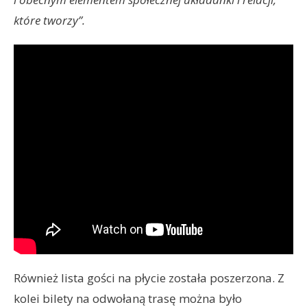
które tworzy”.
Również lista gości na płycie została poszerzona. Z
kolei bilety na odwołaną trasę można było