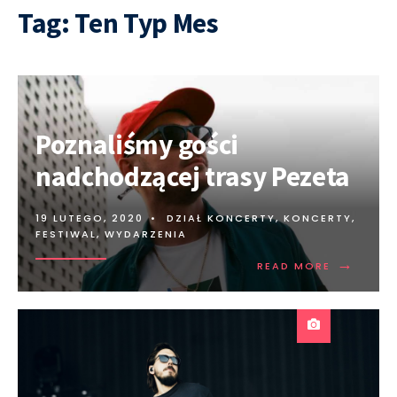
Tag:
Ten Typ Mes
Poznaliśmy gości
nadchodzącej trasy Pezeta
19 LUTEGO, 2020
•
DZIAŁ KONCERTY
,
KONCERTY,
FESTIWAL, WYDARZENIA
→
READ MORE