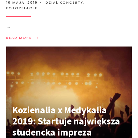
10 MAJA, 2019
•
DZIAŁ KONCERTY
,
FOTORELACJE
...
→
READ MORE
Kozienalia x Medykalia
2019: Startuje największa
studencka impreza