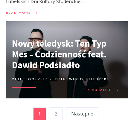
Lubelskich Dni Kultury Studenckiej.
...
→
READ MORE
Nowy teledysk: Ten Typ
Mes – Codzienność feat.
Dawid Podsiadło
21 LUTEGO, 2017
•
DZIAŁ WIDEO
,
TELEDYSKI
→
READ MORE
Stronicowanie
1
2
Następne
wpisów