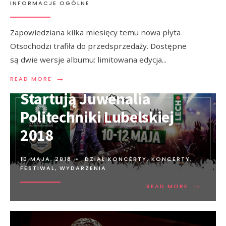
INFORMACJE OGÓLNE
Zapowiedziana kilka miesięcy temu nowa płyta
Otsochodzi trafiła do przedsprzedaży. Dostępne
są dwie wersje albumu: limitowana edycja
...
→
READ MORE
Startują Juwenalia
Politechniki Lubelskiej
2018
10 MAJA, 2018
•
DZIAŁ KONCERTY
,
KONCERTY,
FESTIWAL, WYDARZENIA
→
READ MORE