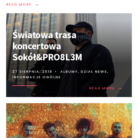
→
READ MORE
Światowa trasa
koncertowa
Sokół&PRO8L3M
27 SIERPNIA, 2019
•
ALBUMY
,
DZIAŁ NEWS
,
INFORMACJE OGÓLNE
→
READ MORE