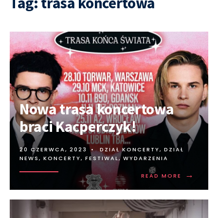
Tag:
trasa koncertowa
Nowa trasa koncertowa
braci Kacperczyk!
20 CZERWCA, 2023
•
DZIAŁ KONCERTY
,
DZIAŁ
NEWS
,
KONCERTY, FESTIWAL, WYDARZENIA
→
READ MORE