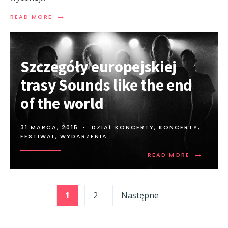
→
READ MORE
Szczegóły europejskiej
trasy Sounds like the end
of the world
31 MARCA, 2015
•
DZIAŁ KONCERTY
,
KONCERTY,
FESTIWAL, WYDARZENIA
→
READ MORE
Stronicowanie
1
2
Następne
wpisów