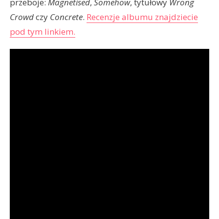
przeboje:
Magnetised
,
Somehow
, tytułowy
Wrong
Crowd
czy
Concrete
.
Recenzje albumu znajdziecie
pod tym linkiem.