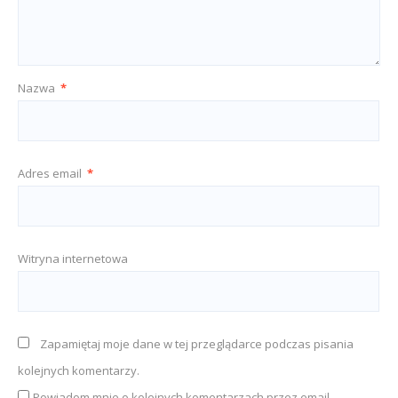
Nazwa
*
Adres email
*
Witryna internetowa
Zapamiętaj moje dane w tej przeglądarce podczas pisania
kolejnych komentarzy.
Powiadom mnie o kolejnych komentarzach przez email.