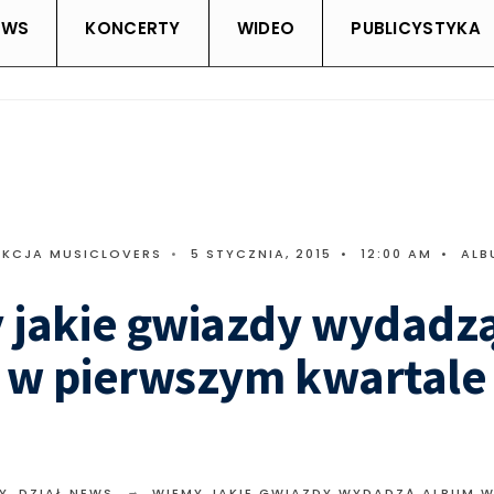
EWS
KONCERTY
WIDEO
PUBLICYSTYKA
AKCJA MUSICLOVERS
•
5 STYCZNIA, 2015
•
12:00 AM
•
ALB
 jakie gwiazdy wydadz
 w pierwszym kwartale
Y
,
DZIAŁ NEWS
WIEMY JAKIE GWIAZDY WYDADZĄ ALBUM 