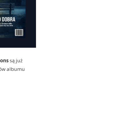
gons
są już
ółów albumu