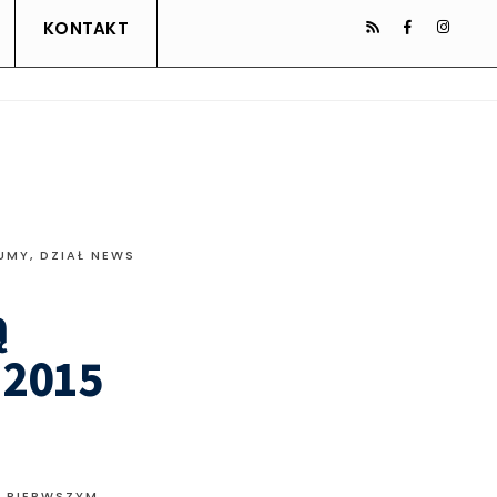
KONTAKT
UMY
,
DZIAŁ NEWS
ą
 2015
W PIERWSZYM