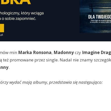
bumów min
Marka Ronsona
,
Madonny
czy
Imagine Dra
są też promowane przez single. Nadal nie znamy szczeg
anny
.
którzy wydać mają albumy, przedstawia się następująco: