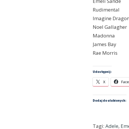
Emeli Sande
Rudimental
Imagine Drago
Noel Gallagher
Madonna
James Bay
Rae Morris
Udostępnij:
X
Fac
Dodaj do ulubionych:
Tagi:
Adele
,
Eme