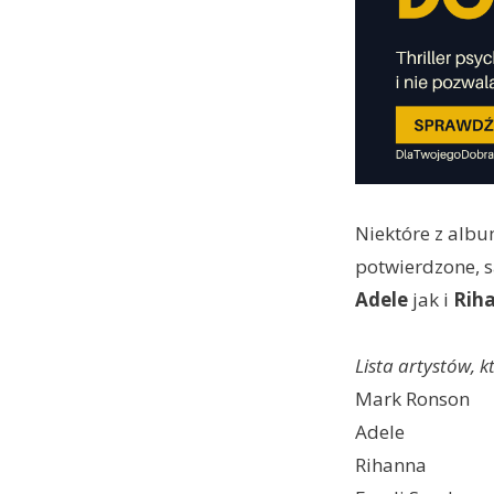
Niektóre z al
potwierdzone, 
Adele
jak i
Rih
Lista artystów, 
Mark Ronson
Adele
Rihanna