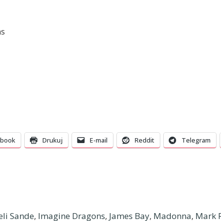
ns
ebook
Drukuj
E-mail
Reddit
Telegram
li Sande
,
Imagine Dragons
,
James Bay
,
Madonna
,
Mark 