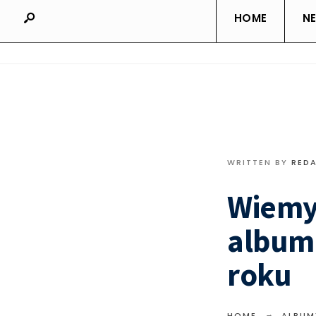
HOME
N
WRITTEN BY
RED
Wiemy
album
roku
HOME
ALBUM