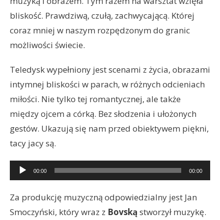
muzyką i obrazem. Tym razem na warsztat wzięła
bliskość. Prawdziwą, czułą, zachwycającą. Której
coraz mniej w naszym rozpędzonym do granic
możliwości świecie.
Teledysk wypełniony jest scenami z życia, obrazami
intymnej bliskości w parach, w różnych odcieniach
miłości. Nie tylko tej romantycznej, ale także
między ojcem a córką. Bez słodzenia i ułożonych
gestów. Ukazują się nam przed obiektywem piękni,
tacy jacy są.
Odtwarzacz
00:00
00:00
plików
dźwiękowych
Za produkcję muzyczną odpowiedzialny jest Jan
Smoczyński, który wraz z
Bovską
stworzył muzykę.