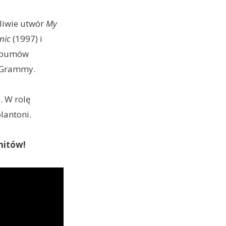
pliwie utwór
My
anic
(1997) i
albumów
d Grammy.
. W rolę
lantoni.
hitów!