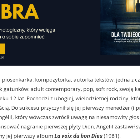
 piosenkarka, kompozytorka, autorka tekstów, jedna z c
k gatunków: adult contemporary, pop, soft rock, swoją ka
eku 12 lat. Pochodzi z ubogiej, wielodzietnej rodziny, kt
cią. Do sukcesu przyczynił się jej pierwszy menedżer (i 
Angélil, który wówczas zwrócił uwagę na niesamowity głos 
nansować nagranie pierwszej płyty Dion, Angélil zastawił 
ny jej pierwszy album
La voix du bon Dieu
(1981).