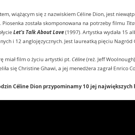
em, wiążącym się z nazwiskiem Céline Dion, jest niewąt
. Piosenka została skomponowana na potrzeby filmu
Tit
płycie
Let’s Talk About Love
(1997). Artystka wydała 15 
nych i 12 anglojęzycznych. Jest laureatką pięciu Nagró
 miał film o życiu artystki pt.
Céline
(reż. Jeff Woolnough)
liła się Christine Ghawi, a jej menedżera zagrał Enrico Co
rodzin Céline Dion przypominamy 10 jej największych 