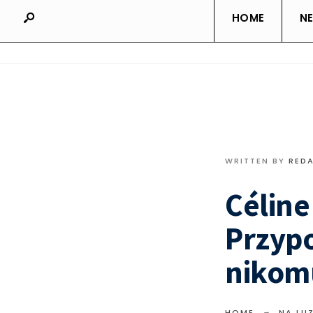
HOME
N
WRITTEN BY
RED
Céline
Przypo
nikomu
HOME
NA LUZ