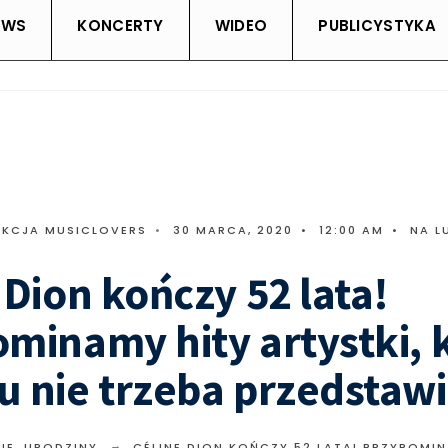
EWS
KONCERTY
WIDEO
PUBLICYSTYKA
AKCJA MUSICLOVERS
•
30 MARCA, 2020
•
12:00 AM
•
NA L
 Dion kończy 52 lata!
minamy hity artystki, k
 nie trzeba przedstaw
IE
,
URODZINY
CÉLINE DION KOŃCZY 52 LATA! PRZYPOMIN