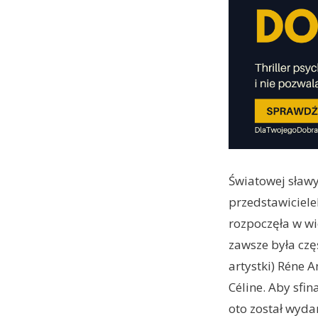
Światowej sławy
przedstawiciele
rozpoczęła w wi
zawsze była częś
artystki) Réne 
Céline. Aby sfi
oto został wyda