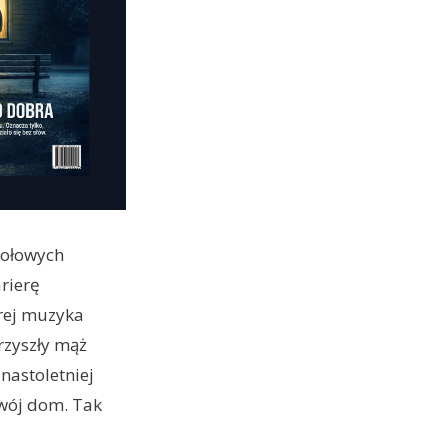
zołowych
rierę
órej muzyka
przyszły mąż
nastoletniej
swój dom. Tak