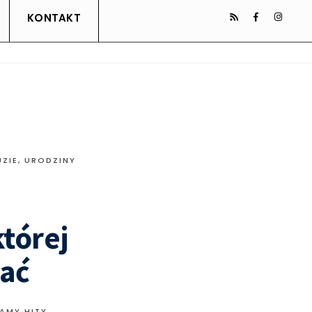
KONTAKT
UZIE
,
URODZINY
tórej
iać
AMY HITY