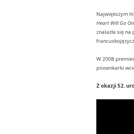
Największym hit
Heart Will Go On
znalazła się na 
francuskojęzycz
W 2008 premierę
piosenkarki wcie
Z okazji 52. u