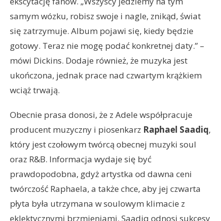
ekscytację fanów. „Wszyscy jedziemy na tym
samym wózku, robisz swoje i nagle, znikąd, świat
się zatrzymuje. Album pojawi się, kiedy będzie
gotowy. Teraz nie mogę podać konkretnej daty.” –
mówi Dickins. Dodaje również, że muzyka jest
ukończona, jednak prace nad czwartym krążkiem
wciąż trwają.
Obecnie prasa donosi, że z Adele współpracuje
producent muzyczny i piosenkarz
Raphael Saadiq
,
który jest czołowym twórcą obecnej muzyki soul
oraz R&B. Informacja wydaje się być
prawdopodobna, gdyż artystka od dawna ceni
twórczość Raphaela, a także chce, aby jej czwarta
płyta była utrzymana w soulowym klimacie z
eklektycznymi brzmieniami. Saadiq odnosi sukcesy