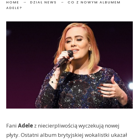
HOME
DZIAŁ NEWS
CO Z NOWYM ALBUMEM
ADELE?
Fani
Adele
z niecierpliwością wyczekują nowej
płyty. Ostatni album brytyjskiej wokalistki
ukazał