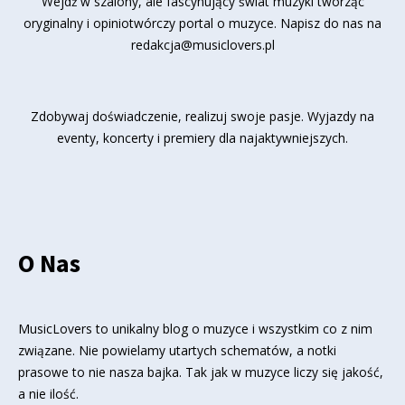
Wejdź w szalony, ale fascynujący świat muzyki tworząc
oryginalny i opiniotwórczy portal o muzyce. Napisz do nas na
redakcja@musiclovers.pl
Zdobywaj doświadczenie, realizuj swoje pasje. Wyjazdy na
eventy, koncerty i premiery dla najaktywniejszych.
O Nas
MusicLovers to unikalny blog o muzyce i wszystkim co z nim
związane. Nie powielamy utartych schematów, a notki
prasowe to nie nasza bajka. Tak jak w muzyce liczy się jakość,
a nie ilość.