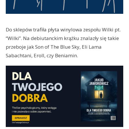
Do sklepów trafiła płyta winylowa zespołu Wilki pt.
“Wilki”. Na debiutanckim krążku znalazły się takie
przeboje jak Son of The Blue Sky, Eli Lama
Sabachtani, Eroll, czy Beniamin.