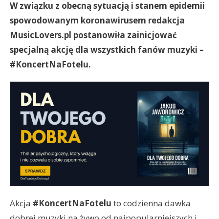
W związku z obecną sytuacją i stanem epidemii
spowodowanym koronawirusem redakcja
MusicLovers.pl postanowiła zainicjować
specjalną akcję dla wszystkich fanów muzyki –
#KoncertNaFotelu.
Akcja
#KoncertNaFotelu
to codzienna dawka
dobrej muzyki na żywo od najpopularniejszych i