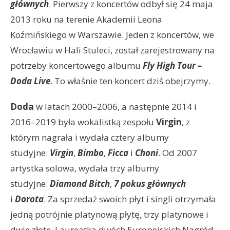
głównych
. Pierwszy z koncertów odbył się 24 maja
2013 roku na terenie Akademii Leona
Koźmińskiego w Warszawie. Jeden z koncertów, we
Wrocławiu w Hali Stuleci, został zarejestrowany na
potrzeby koncertowego albumu
Fly High Tour –
Doda Live
. To właśnie ten koncert dziś obejrzymy.
Doda
w latach 2000–2006, a następnie 2014 i
2016–2019 była wokalistką zespołu
Virgin
, z
którym nagrała i wydała cztery albumy
studyjne:
Virgin
,
Bimbo
,
Ficca
i
Choni
. Od 2007
artystka solowa, wydała trzy albumy
studyjne:
Diamond
Bitch
,
7 pokus głównych
i
Dorota
. Za sprzedaż swoich płyt i singli otrzymała
jedną potrójnie platynową płytę, trzy platynowe i
dwie złote. Laureatka dwóch Europejskich Nagród