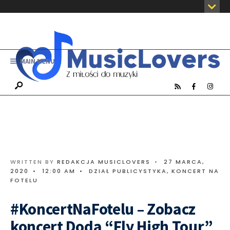
MAIN MENU
WRITTEN BY
REDAKCJA MUSICLOVERS
•
27 MARCA,
2020
•
12:00 AM
•
DZIAŁ PUBLICYSTYKA
,
KONCERT NA
FOTELU
#KoncertNaFotelu – Zobacz
koncert Doda “Fly High Tour”