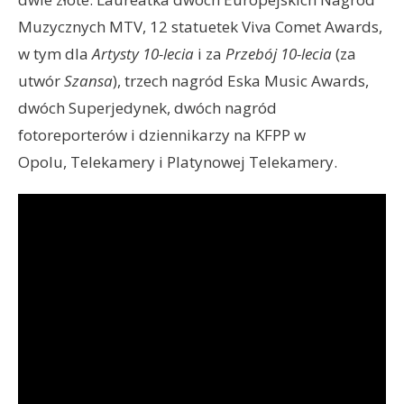
Muzycznych MTV, 12 statuetek Viva Comet Awards,
w tym dla
Artysty 10-lecia
i za
Przebój 10-lecia
(za
utwór
Szansa
), trzech nagród Eska Music Awards,
dwóch Superjedynek, dwóch nagród
fotoreporterów i dziennikarzy na KFPP w
Opolu, Telekamery i Platynowej Telekamery.