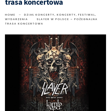
trasa koncertowa
HOME
DZIAŁ KONCERTY
,
KONCERTY, FESTIWAL,
WYDARZENIA
SLAYER W POLSCE – POŻEGNALNA
TRASA KONCERTOWA