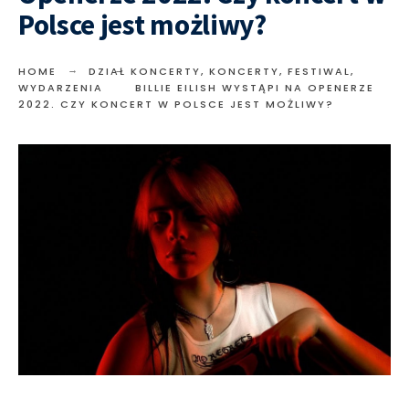
Polsce jest możliwy?
HOME
DZIAŁ KONCERTY
,
KONCERTY, FESTIWAL,
WYDARZENIA
BILLIE EILISH WYSTĄPI NA OPENERZE
2022. CZY KONCERT W POLSCE JEST MOŻLIWY?