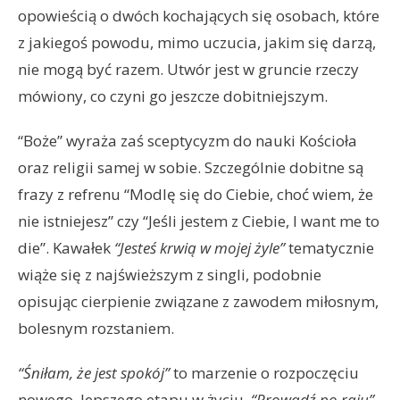
opowieścią o dwóch kochających się osobach, które
z jakiegoś powodu, mimo uczucia, jakim się darzą,
nie mogą być razem. Utwór jest w gruncie rzeczy
mówiony, co czyni go jeszcze dobitniejszym.
“Boże” wyraża zaś sceptycyzm do nauki Kościoła
oraz religii samej w sobie. Szczególnie dobitne są
frazy z refrenu “Modlę się do Ciebie, choć wiem, że
nie istniejesz” czy “Jeśli jestem z Ciebie, I want me to
die”. Kawałek
“Jesteś krwią w mojej żyle”
tematycznie
wiąże się z najświeższym z singli, podobnie
opisując cierpienie związane z zawodem miłosnym,
bolesnym rozstaniem.
“Śniłam, że jest spokój”
to marzenie o rozpoczęciu
nowego, lepszego etapu w życiu.
“Prowadź po raju”