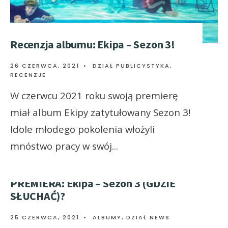
Recenzja albumu: Ekipa – Sezon 3!
26 CZERWCA, 2021
•
DZIAŁ PUBLICYSTYKA
,
RECENZJE
W czerwcu 2021 roku swoją premierę
miał album Ekipy zatytułowany Sezon 3!
Idole młodego pokolenia włożyli
mnóstwo pracy w swój
...
PREMIERA: Ekipa – Sezon 3 (GDZIE
SŁUCHAĆ)?
25 CZERWCA, 2021
•
ALBUMY
,
DZIAŁ NEWS