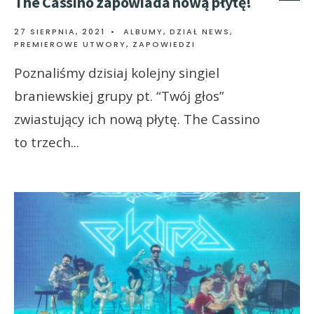
The Cassino zapowiada nową płytę!
27 SIERPNIA, 2021
•
ALBUMY
,
DZIAŁ NEWS
,
PREMIEROWE UTWORY
,
ZAPOWIEDZI
Poznaliśmy dzisiaj kolejny singiel
braniewskiej grupy pt. “Twój głos”
zwiastujący ich nową płytę. The Cassino
to trzech
...