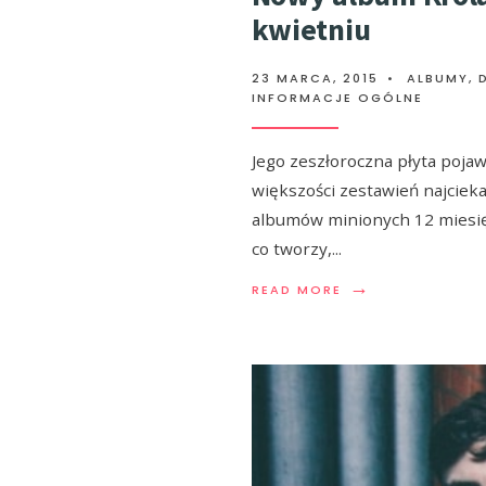
kwietniu
23 MARCA, 2015
•
ALBUMY
,
INFORMACJE OGÓLNE
Jego zeszłoroczna płyta pojawi
większości zestawień najciek
albumów minionych 12 miesię
co tworzy,
...
→
READ MORE