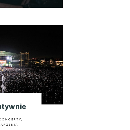
atywnie
 KONCERTY
,
DARZENIA