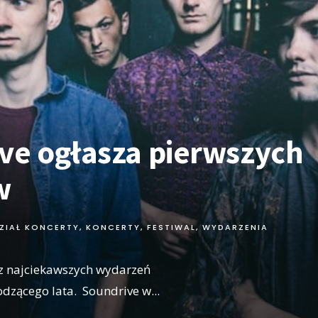
ve ogłasza pierwszych
w
ZIAŁ KONCERTY
,
KONCERTY, FESTIWAL, WYDARZENIA
z najciekawszych wydarzeń
dzącego lata. Soundrive w
...