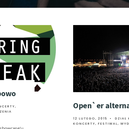
ubowo
Open`er altern
NCERTY
,
ZENIA
12 LUTEGO, 2015
•
DZIAŁ
KONCERTY, FESTIWAL, WY
 showcase’u