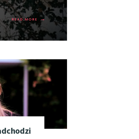
→
READ MORE
adchodzi