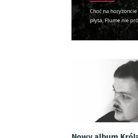
Choć na horyzoncie 
płyta, Flume nie pr
Nowy album Króla