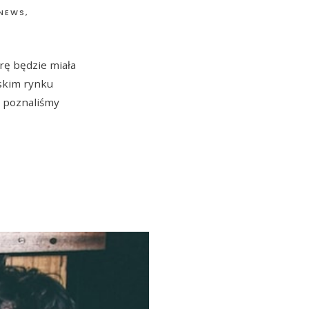
 NEWS
,
rę będzie miała
lskim rynku
ś poznaliśmy