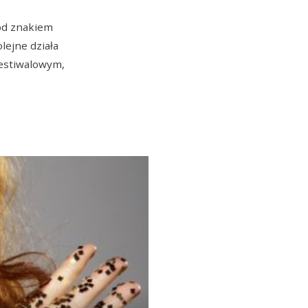
pod znakiem
lejne działa
festiwalowym,