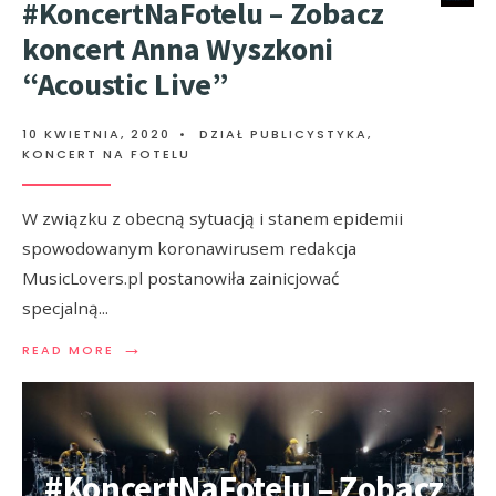
#KoncertNaFotelu – Zobacz
koncert Anna Wyszkoni
“Acoustic Live”
10 KWIETNIA, 2020
•
DZIAŁ PUBLICYSTYKA
,
KONCERT NA FOTELU
W związku z obecną sytuacją i stanem epidemii
spowodowanym koronawirusem redakcja
MusicLovers.pl postanowiła zainicjować
specjalną
...
→
READ MORE
#KoncertNaFotelu – Zobacz