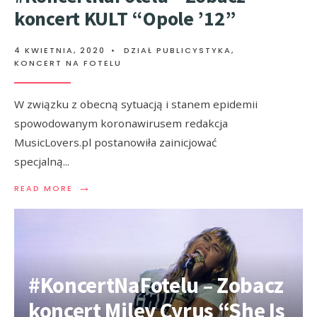
koncert KULT “Opole ’12”
4 KWIETNIA, 2020
•
DZIAŁ PUBLICYSTYKA
,
KONCERT NA FOTELU
W związku z obecną sytuacją i stanem epidemii
spowodowanym koronawirusem redakcja
MusicLovers.pl postanowiła zainicjować
specjalną
...
→
READ MORE
#KoncertNaFotelu – Zobacz
koncert Miley Cyrus “She Is