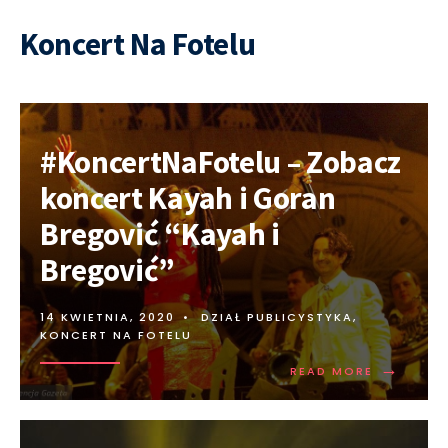
Koncert Na Fotelu
#KoncertNaFotelu – Zobacz
koncert Kayah i Goran
Bregović “Kayah i
Bregović”
14 KWIETNIA, 2020
•
DZIAŁ PUBLICYSTYKA
,
KONCERT NA FOTELU
→
READ MORE