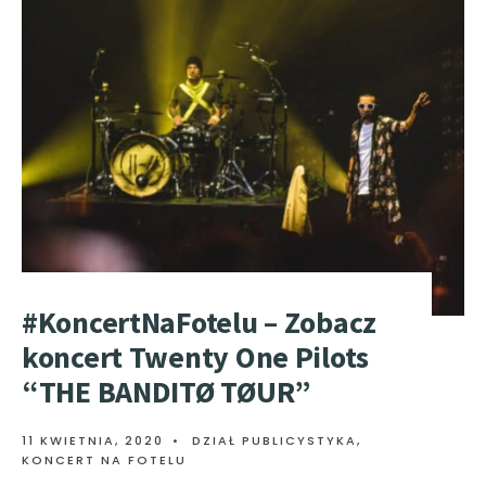
#KoncertNaFotelu – Zobacz
koncert Twenty One Pilots
“THE BANDITØ TØUR”
11 KWIETNIA, 2020
•
DZIAŁ PUBLICYSTYKA
,
KONCERT NA FOTELU