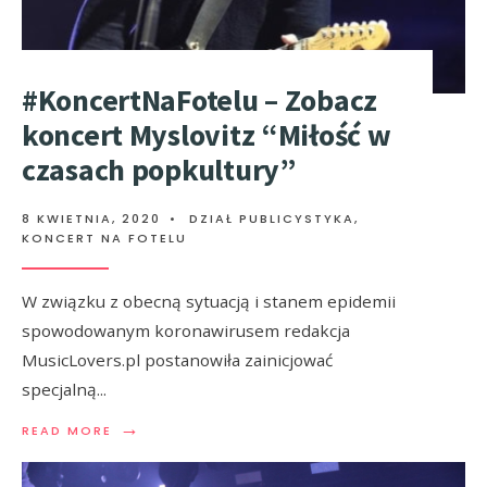
#KoncertNaFotelu – Zobacz
koncert Myslovitz “Miłość w
czasach popkultury”
8 KWIETNIA, 2020
•
DZIAŁ PUBLICYSTYKA
,
KONCERT NA FOTELU
W związku z obecną sytuacją i stanem epidemii
spowodowanym koronawirusem redakcja
MusicLovers.pl postanowiła zainicjować
specjalną
...
→
READ MORE