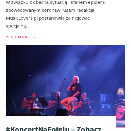
W związku z obecną sytuacją i stanem epidemii
spowodowanym koronawirusem redakcja
MusicLovers.pl postanowiła zainicjować
specjalną
...
→
READ MORE
#KoncertNaFotelu – Zobacz