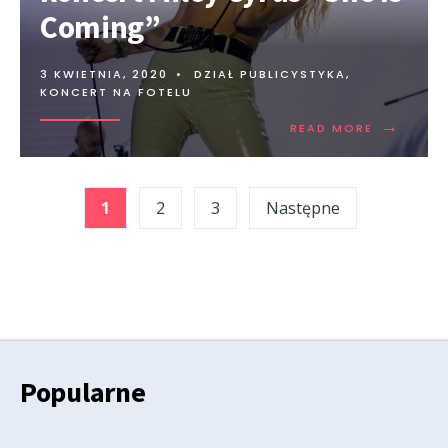
Coming”
3 KWIETNIA, 2020
•
DZIAŁ PUBLICYSTYKA
,
KONCERT NA FOTELU
→
READ MORE
Stronicowanie
1
2
3
Następne
wpisów
Popularne