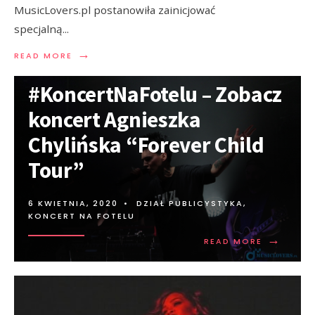
MusicLovers.pl postanowiła zainicjować
specjalną
...
→
READ MORE
#KoncertNaFotelu – Zobacz
koncert Agnieszka
Chylińska “Forever Child
Tour”
6 KWIETNIA, 2020
•
DZIAŁ PUBLICYSTYKA
,
KONCERT NA FOTELU
→
READ MORE