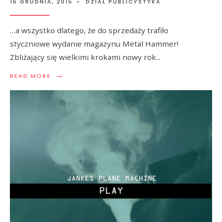
16 GRUDNIA, 2015
•
DZIAŁ PUBLICYSTYKA
…a wszystko dlatego, że do sprzedaży trafiło
styczniowe wydanie magazynu Metal Hammer!
Zbliżający się wielkimi krokami nowy rok
...
→
READ MORE