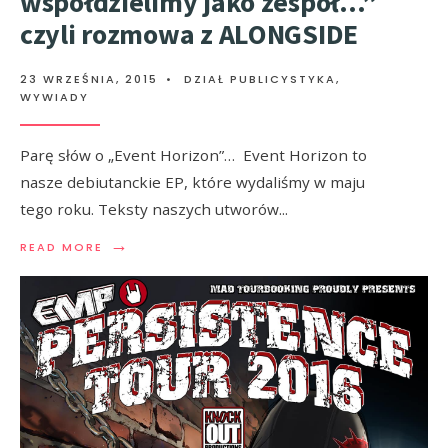
współdzielimy jako zespół…”
czyli rozmowa z ALONGSIDE
23 WRZEŚNIA, 2015
•
DZIAŁ PUBLICYSTYKA
,
WYWIADY
Parę słów o „Event Horizon”… Event Horizon to
nasze debiutanckie EP, które wydaliśmy w maju
tego roku. Teksty naszych utworów
...
→
READ MORE