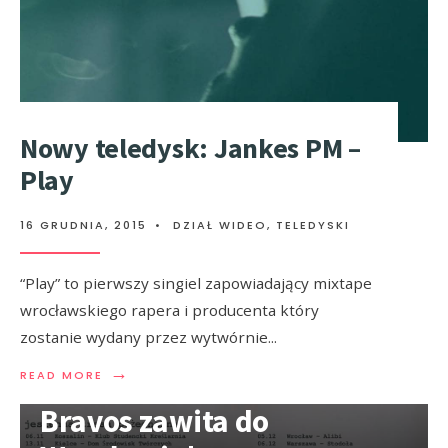
Nowy teledysk: Jankes PM –
Play
16 GRUDNIA, 2015
•
DZIAŁ WIDEO
,
TELEDYSKI
“Play” to pierwszy singiel zapowiadający mixtape
wrocławskiego rapera i producenta który
zostanie wydany przez wytwórnie
...
→
Pożegnalna trasa Indios
READ MORE
Bravos zawita do